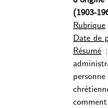
(1903-19
Rubrique
Date de p
Résumé
:
administ
personne
chrétien
comment s