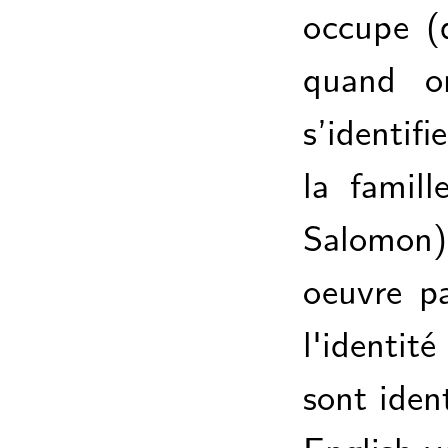
occupe (d
quand on
s’identif
la famil
Salomon)
oeuvre pa
l'identit
sont ident
English v